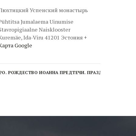
Пюхтицкий Успенский монастырь
Pühtitsa Jumalaema Uinumise
Stavropigiaalne Naisklooster
Kuremäe
,
Ida-Viru
41201
Эстония
+
Карта Google
.
РО. РОЖДЕСТВО ИОАННА ПРЕДТЕЧИ. ПРАЗДНИЧНАЯ БОЖ