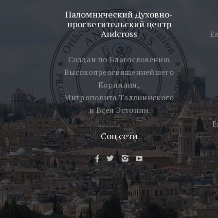
Паломнический Духовно-
просветительский центр
Andcross
E
Создан по Благословению
Высокопреосвященнейшего
Корнилия,
Митрополита Таллиннского
и Всея Эстонии
E
Соц сети