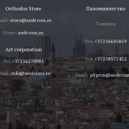
Orthodox Store
Паломничество
mail:
store@andcross.ee
Таллинн
Store:
andcross.eu
Тел.
+37256605859
Art corporation
Тел.
+37258377452
Tel.
+37256270981
mail:
info@andcross.ee
Email:
pilgrim@andcross